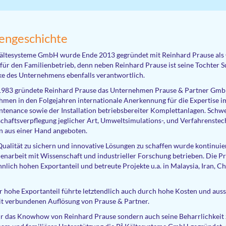
engeschichte
ältesysteme GmbH wurde Ende 2013 gegründet mit Reinhard Prause als Ge
für den Familienbetrieb, denn neben Reinhard Prause ist seine Tochter Su
e des Unternehmens ebenfalls verantwortlich.
1983 gründete Reinhard Prause das Unternehmen Prause & Partner GmbH
men in den Folgejahren internationale Anerkennung für die Expertise i
tenance sowie der Installation betriebsbereiter Komplettanlagen. Schw
haftsverpflegung jeglicher Art, Umweltsimulations-, und Verfahrenste
 aus einer Hand angeboten.
ualität zu sichern und innovative Lösungen zu schaffen wurde kontinuie
arbeit mit Wissenschaft und industrieller Forschung betrieben. Die Pr
lich hohen Exportanteil und betreute Projekte u.a. in Malaysia, Iran, 
 hohe Exportanteil führte letztendlich auch durch hohe Kosten und auss
t verbundenen Auflösung von Prause & Partner.
r das Knowhow von Reinhard Prause sondern auch seine Beharrlichkeit z