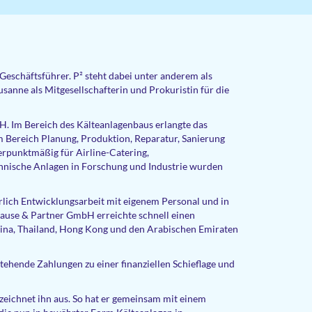
schäftsführer. P² steht dabei unter anderem als
sanne als Mitgesellschafterin und Prokuristin für die
. Im Bereich des Kälteanlagenbaus erlangte das
m Bereich Planung, Produktion, Reparatur, Sanierung
erpunktmäßig für Airline-Catering,
chnische Anlagen in Forschung und Industrie wurden
rlich Entwicklungsarbeit mit eigenem Personal und in
ause & Partner GmbH erreichte schnell einen
China, Thailand, Hong Kong und den Arabischen Emiraten
tehende Zahlungen zu einer finanziellen Schieflage und
eichnet ihn aus. So hat er gemeinsam mit einem