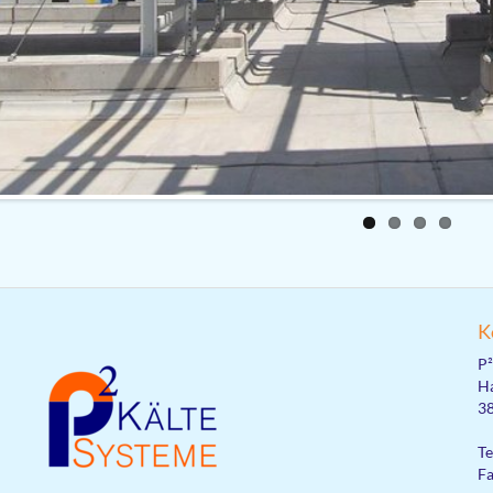
K
P
Ha
38
Te
Fa