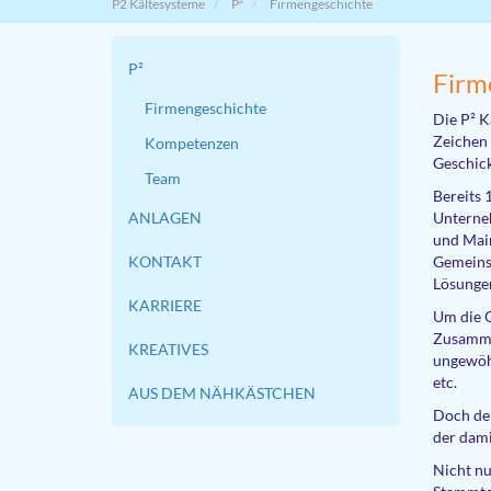
P2 Kältesysteme
P²
Firmengeschichte
P²
Firm
Firmengeschichte
Die P² K
Zeichen 
Kompetenzen
Geschick
Team
Bereits 
ANLAGEN
Unterneh
und Main
KONTAKT
Gemeinsc
Lösungen
KARRIERE
Um die Q
Zusammen
KREATIVES
ungewöhn
etc.
AUS DEM NÄHKÄSTCHEN
Doch der
der dami
Nicht nu