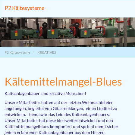
P2 Kältesysteme
Zum
Inhalt
springen
P2 Kältesysteme
KREATIVES
Kältemittelmangel-Blues
Kälteanlagenbauer sind kreative Menschen!
Unsere Mitarbeiter hatten auf der letzten Weihnachtsfeier
angefangen, begleitet von Gitarrenklängen, einen Liedtext zu
entwickeln. Thema war das Leid des Kälteanlagenbauers.
Unser Mitarbeiter hat diese Idee weiterentwickelt und den
Kältemittelmangelblues komponiert und spricht damit sicher
jedem erfahrenen Kälteanlagenbauer aus dem Herzen,